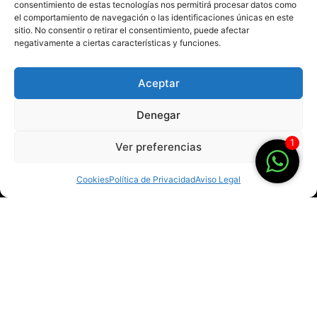
consentimiento de estas tecnologías nos permitirá procesar datos como
el comportamiento de navegación o las identificaciones únicas en este
sitio. No consentir o retirar el consentimiento, puede afectar
negativamente a ciertas características y funciones.
Aceptar
Video
Fotografía
Corporativo
De Interiores
Denegar
De Producto
De Producto
1
Ver preferencias
De Eventos
Corporativa
Videoclips
Cookies
Política de Privacidad
Aviso Legal
Marketing
Política de Privacidad
Aviso Legal
Diseño Web
Política de Cookies
Community Manager